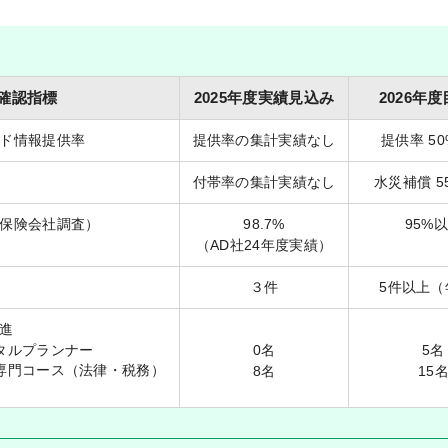
確認指標
2025年度実績見込み
2026年
ド情報提供率
提供率の集計実績なし
提供率 5
付帯率の集計実績なし
水災補償 5
保険会社調査）
98.7%
95%
（AD社24年度実績）
３件
5件以上（
進
タルプランナー
0名
5名
専門コース（法律・税務）
8名
15