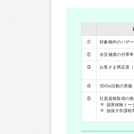
①
対象物件のハザー
②
水災補償の付帯率
③
お客さま満足度（
④
SDGs活動の実施
⑤
社員資格取得の推
損害保険トー
損保大学課程