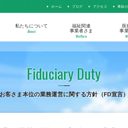
ホーム
ブログ
アクセス
事故
私たちに
ついて
福祉関連
医
事業者さま
事
About
Welfare
M
Fiduciary Duty
お客さま本位の業務運営に関する方針（FD宣言