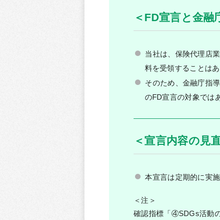
＜FD宣言と金融
当社は、保険代理店
料を受領することはあ
そのため、金融庁指導
のFD宣言の対象では
＜宣言内容の見
本宣言は定期的に実
＜注＞
確認指標「④SDGs活