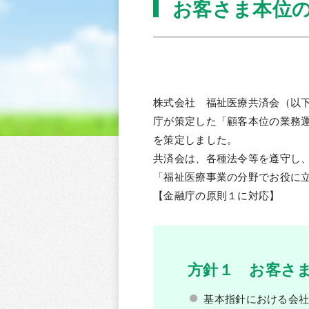
お客さま本位の
株式会社 福祉医療共済会（以
庁が策定した「顧客本位の業務運営
を策定しました。
共済会は、各種法令等を遵守し
「福祉医療事業の分野でお役に立
【金融庁の原則１に対応】
方針１ お客さ
基本指針における会