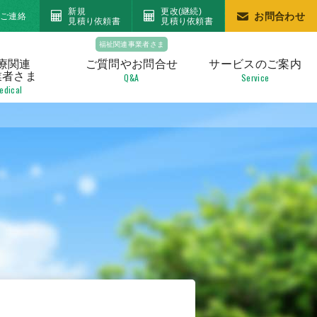
新規
更改(継続)
お問合わせ
のご連絡
見積り依頼書
見積り依頼書
福祉関連事業者さま
療関連
ご質問や
お問合せ
サービスの
ご案内
業者さま
Q&A
Service
edical
）