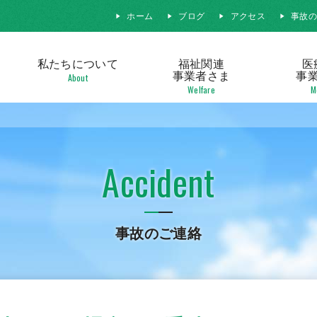
ホーム
ブログ
アクセス
事故
私たちに
ついて
福祉関連
医
事業者さま
事
About
Welfare
M
Accident
事故のご連絡