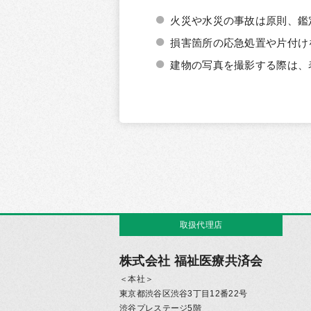
火災や水災の事故は原則、鑑
損害箇所の応急処置や片付け
建物の写真を撮影する際は、
取扱代理店
株式会社 福祉医療共済会
＜本社＞
東京都渋谷区渋谷3丁目12番22号
渋谷プレステージ5階