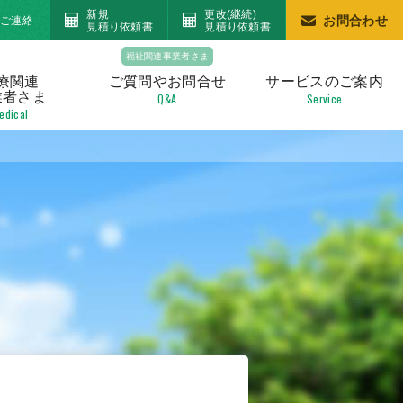
新規
更改(継続)
お問合わせ
のご連絡
見積り依頼書
見積り依頼書
福祉関連事業者さま
療関連
ご質問や
お問合せ
サービスの
ご案内
業者さま
Q&A
Service
edical