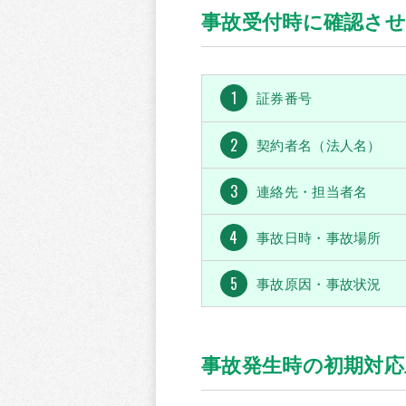
事故受付時に確認さ
1
証券番号
2
契約者名（法人名）
3
連絡先・担当者名
4
事故日時・事故場所
5
事故原因・事故状況
事故発生時の初期対応