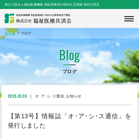
独立行政法人福祉医療機構 福祉医療貸付特約火災保険 指定代理店
toggl
navig
ホーム
ブログ
Blog
ブログ
2025.01.20
オ･ア･シ･ス通信
,
お知らせ
【第13号】情報誌「オ･ア･シ･ス通信」を
発行しました