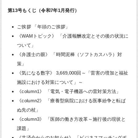
第
13
号もくじ（令和7年1
月発行）
ご挨拶 「年頭のご挨拶」
《WAMトピック》 「介護報酬改定とその後の状況に
ついて」
《弁護士の眼》 「時間泥棒（ソフトカスハラ）対
策」
《気になる数字》 3,669,000回～「雷害の増加と福祉
施設における対策について」～
《column1》 「電気・電子機器への雷対策方法」
《column2》 「療養型病院における医事紛争と転ば
ぬ先の杖」
《column3》 「医師の働き方改革～施行後の現状と
課題」
《共済会からのお知らせ》 「ビジネスマッチングポ