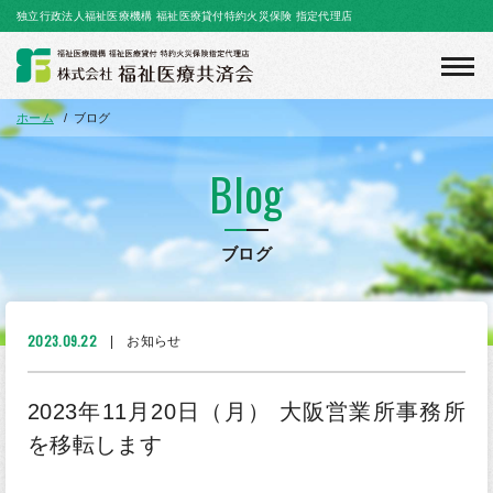
独立行政法人福祉医療機構 福祉医療貸付特約火災保険 指定代理店
toggl
navig
ホーム
ブログ
Blog
ブログ
2023.09.22
お知らせ
2023年11月20日（月） 大阪営業所事務所
を移転します